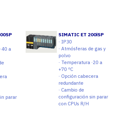
200SP
SIMATIC ET 200iSP
· IP30
· Atmósferas de gas y
·40 a
polvo
· Temperatura ·20 a
de
+70 ºC
· Opción cabecera
era
redundante
· Cambio de
configuración sin parar
in parar
con CPUs R/H