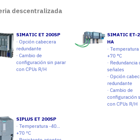
eria descentralizada
SIMATIC ET 200SP
SIMATIC ET-
· Opción cabecera
HA
redundante
· Temperatura 
· Cambio de
+70 °C
configuración sin parar
· Redundancia 
con CPUs R/H
señales
· Opción cabec
redundante
· Cambio de
configuración s
con CPUs R/H
SIPLUS ET 200SP
· Temperatura -40…
+70 ºC
· Resistente agentes