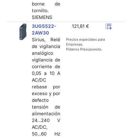
borne de
tornillo.
SIEMENS
3UG5522-
121,81 €
2AW30
Sirius, Relé
Precios especiales para
Empresas.
de vigilancia
Pídanos Presupuesto.
analógico
vigilancia de
corriente de
0,05 a 10 A
AC/DC
rebase por
exceso y por
defecto
tensión de
alimentación
24...240 V
AC/DC,
50...60 Hz