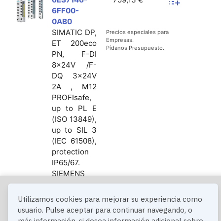
6FF00-
0AB0
SIMATIC DP,
Precios especiales para
Empresas.
ET 200eco
Pídanos Presupuesto.
PN, F-DI
8x24V /F-
DQ 3x24V
2A , M12
PROFIsafe,
up to PL E
(ISO 13849),
up to SIL 3
(IEC 61508),
protection
IP65/67.
SIEMENS
Utilizamos cookies para mejorar su experiencia como
© 1999-2025 IELEC INDUSTRIA Y ELECTRICIDAD, S.L.
usuario. Pulse aceptar para continuar navegando, o
más información, si desea información adicional sobre
Aviso
Privacidad
Cookies
Condiciones