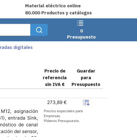
Material eléctrico online
80.000 Productos y catálogos
0
Presupuesto
radas digitales
Precio de
Guardar
referencia
para
sin IVA €
Presupuesto
273,89 €
M12, asignación
Precios especiales para
Empresas.
1), entrada Sink,
Pídanos Presupuesto.
gnóstico de canal
tación del sensor,