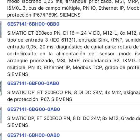
modo isócrono 0,25 ms, arranque priorizado, MSI, MRP,
I&M0...3, bus de campo múltiple, PN IO, Ethernet IP, Mod
protección IP67/IP69K. SIEMENS
6ES7141-6BH00-0BB0
SIMATIC ET 200eco PN, DI 16 × 24 V DC, M12-L, 8x M12, 
tipo de entrada 3 (IEC 61131), entrada Sink, (PNP, sumide
entrada 0,05...20 ms, diagnóstico de canal para: rotura de 
cortocircuito en la alimentación del sensor, modo i
arranque priorizado, MSI, MRP, redundancia S2, I&M0..
múltiple, PN IO, Ethernet IP, Modbus TCP, grado de prote
SIEMENS
6ES7141-6BF00-0AB0
SIMATIC DP, ET 200ECO PN, 8 DI DC 24V; 4x M12, asignac
de protección IP67. SIEMENS
6ES7141-6BG00-0AB0
SIMATIC DP, ET 200ECO PN, 8 DI DC 24V; 8x M12, Grado de
SIEMENS
6ES7141-6BH00-0AB0