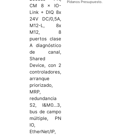
Pídanos Presupuesto.
CM 8 × IO-
Link + DIQ 8x
24V DC/0,5A,
M12-L, 8x
M12, 8
puertos clase
A diagnóstico
de canal,
Shared
Device, con 2
controladores,
arranque
priorizado,
MRP,
redundancia
S2, I&M0...3,
bus de campo
múltiple, PN
IO,
EtherNet/IP,