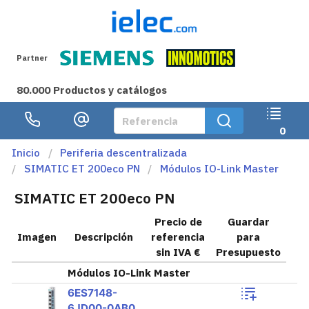
Partner
80.000 Productos y catálogos
0
Inicio
Periferia descentralizada
SIMATIC ET 200eco PN
Módulos IO-Link Master
SIMATIC ET 200eco PN
Precio de
Guardar
Imagen
Descripción
referencia
para
sin IVA €
Presupuesto
Módulos IO-Link Master
6ES7148-
6JD00-0AB0