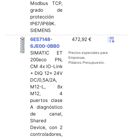
Modbus TCP,
grado de
protección
IP67/IP69K.
SIEMENS
6ES7148-
472,92 €
6JE00-0BB0
SIMATIC ET
Precios especiales para
Empresas.
200eco PN,
Pídanos Presupuesto.
CM 4x IO-Link
+ DIQ 12x 24V
DC/0,5A/2A,
M12-L, 8x
M12, 4
puertos clase
A diagnóstico
de canal,
Shared
Device, con 2
controladores,