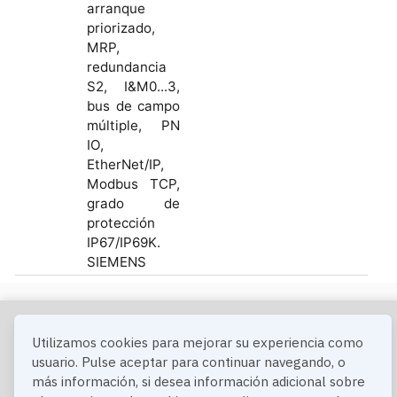
arranque
priorizado,
MRP,
redundancia
S2, I&M0...3,
bus de campo
múltiple, PN
IO,
EtherNet/IP,
Modbus TCP,
grado de
protección
IP67/IP69K.
SIEMENS
© 1999-2025 IELEC INDUSTRIA Y ELECTRICIDAD, S.L.
Utilizamos cookies para mejorar su experiencia como
Aviso
Privacidad
Cookies
Condiciones
usuario. Pulse aceptar para continuar navegando, o
Legal
Generales
más información, si desea información adicional sobre
de Venta