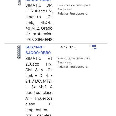
SIMATIC DP,
Precios especiales para
Empresas.
ET 200eco PN,
Pídanos Presupuesto.
maestro IO-
Link, 4IO-L,
4x M12, Grado
de protección
IP67. SIEMENS
6ES7148-
472,92 €
6JG00-0BB0
SIMATIC ET
Precios especiales para
Empresas.
200eco PN,
Pídanos Presupuesto.
CM 8 × IO-
Link + DI 4 ×
24 V DC, M12-
L, 8x M12, 4
puertos clase
A + 4 puertos
clase B,
diagnóstico
por canales,